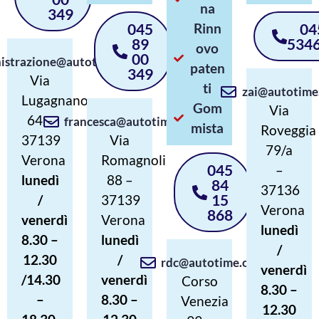
na
349
045
Rinn
04
89
534
ovo
00
istrazione@autotime.org
paten
349
Via
ti
zai@autotime
Lugagnano
Gom
Via
64 –
francesca@autotime.org
mista
Roveggia
37139
Via
79/a
Verona
Romagnoli
045
–
lunedì
88 –
84
37136
15
/
37139
Verona
868
venerdì
Verona
lunedì
8.30 –
lunedì
/
12.30
/
rdc@autotime.org
venerdì
/14.30
venerdì
Corso
8.30 –
–
8.30 –
Venezia
12.30