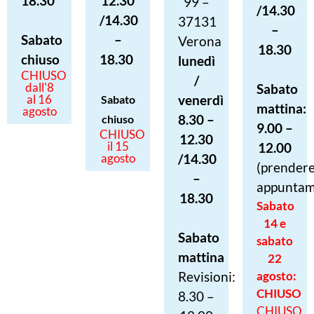
18.30
12.30
99 –
/14.30
/14.30
37131
–
Sabato
–
Verona
18.30
chiuso
18.30
lunedì
CHIUSO
/
dall'8
Sabato
al 16
venerdì
Sabato
mattina:
agosto
8.30 –
chiuso
9.00 –
CHIUSO
12.30
il 15
12.00
agosto
/14.30
(prender
–
appuntam
18.30
Sabato
14 e
Sabato
sabato
mattina
22
Revisioni:
agosto:
CHIUSO
8.30 –
CHIUSO