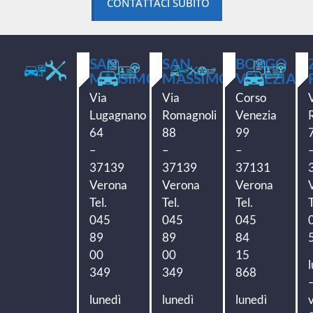
CONTATTACI SUBITO
SAN
SAN
BORGO
MASSIMO
MASSIMO
VENEZIA
Via
Via
Corso
Lugagnano
Romagnoli
Venezia
64
88
99
–
–
–
37139
37139
37131
Verona
Verona
Verona
Tel.
Tel.
Tel.
T
045
045
045
89
89
84
00
00
15
349
349
868
lunedì
lunedì
lunedì