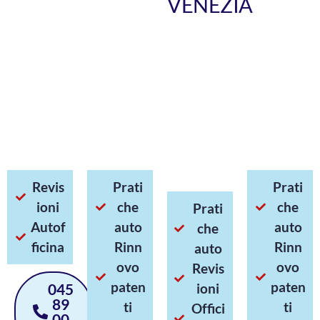
VENEZIA
Revis
Prati
Prati
ioni
che
che
Prati
Autof
auto
auto
che
ficina
Rinn
Rinn
auto
ovo
ovo
Revis
paten
paten
045
ioni
89
ti
ti
Offici
00