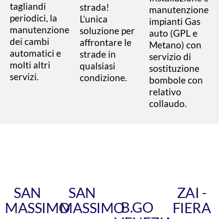
tagliandi
strada!
manutenzione
periodici, la
L’unica
impianti Gas
manutenzione
soluzione per
auto (GPL e
dei cambi
affrontare le
Metano) con
automatici e
strade in
servizio di
molti altri
qualsiasi
sostituzione
servizi.
condizione.
bombole con
relativo
collaudo.
SAN
SAN
ZAI -
B.GO
MASSIMO
MASSIMO
FIERA