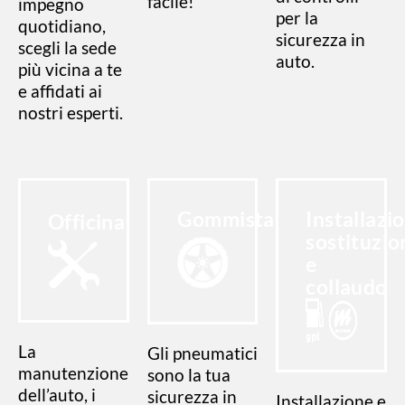
facile!
impegno
per la
quotidiano,
sicurezza in
scegli la sede
auto.
più vicina a te
e affidati ai
nostri esperti.
Gommista
Installazi
Officina
sostituzio
e
collaudo
La
Gli pneumatici
manutenzione
sono la tua
dell’auto, i
sicurezza in
Installazione e