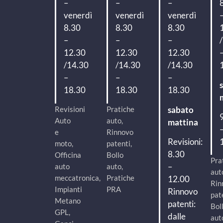
–
–
–
venerdì
venerdì
venerdì
8.30
8.30
8.30
–
–
–
12.30
12.30
12.30
/14.30
/14.30
/14.30
–
–
–
18.30
18.30
18.30
Revisioni
Pratiche
sabato
Auto
auto,
mattina
e
Rinnovo
Revisioni:
moto,
patenti,
8.30
Officina
Bollo
Pra
–
auto
auto,
aut
meccatronica,
Pratiche
12.00
Rin
Impianti
PRA
Rinnovo
pat
Metano
patenti:
Bol
GPL,
dalle
aut