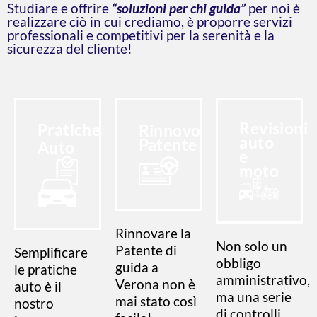
Studiare e offrire
“soluzioni per chi guida”
per noi è
realizzare ciò in cui crediamo, è proporre servizi
professionali e competitivi per la serenità e la
sicurezza del cliente!
Revisioni
Pratiche
Rinnovo
auto
Patente
Auto
e
moto
Rinnovare la
Non solo un
Patente di
Semplificare
obbligo
guida a
le pratiche
amministrativo,
Verona non è
auto è il
ma una serie
mai stato così
nostro
di controlli