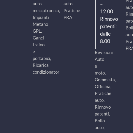
Pra
–
auto
auto,
aut
meccatronica,
Pratiche
12.00
Rin
Impianti
PRA
Rinnovo
pat
Metano
patenti:
Bol
GPL,
dalle
aut
Ganci
8.00
Pra
traino
PR
e
Revisioni
portabici,
Auto
Ricarica
e
condizionatori
moto,
Gommista,
Officina,
Pratiche
auto,
Rinnovo
patenti,
Bollo
auto,