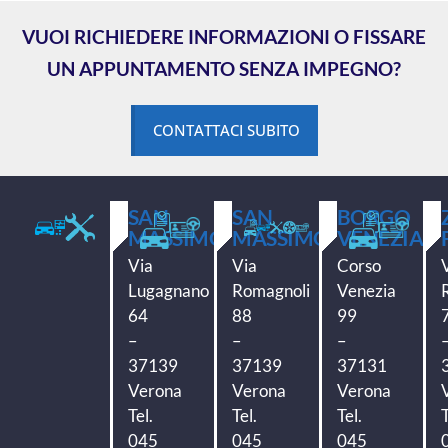
VUOI RICHIEDERE INFORMAZIONI O FISSARE
UN APPUNTAMENTO SENZA IMPEGNO?
CONTATTACI SUBITO
SAN
SAN
BORGO
MASSIMO
MASSIMO
VENEZIA
Via
Via
Corso
Lugagnano
Romagnoli
Venezia
64
88
99
–
–
–
37139
37139
37131
Verona
Verona
Verona
Tel.
Tel.
Tel.
T
045
045
045