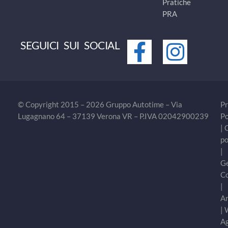
Pratiche
PRA
SEGUICI SUI SOCIAL
© Copyright 2015 – 2026 Gruppo Autotime – Via
Pr
Lugagnano 64 – 37139 Verona VR – P.IVA 02042900239
Po
|
po
|
Ge
C
|
Ar
|
A