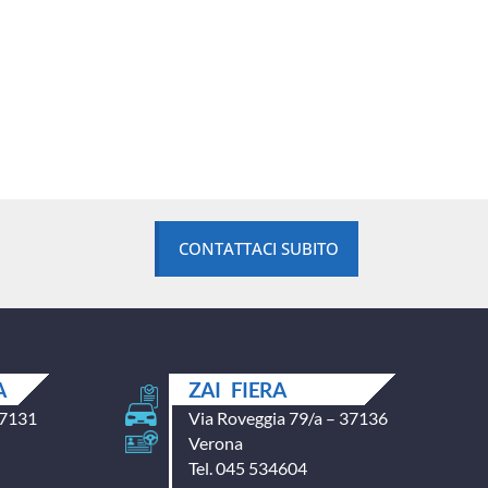
CONTATTACI SUBITO
A
ZAI FIERA
37131
Via Roveggia 79/a – 37136
Verona
Tel. 045 534604