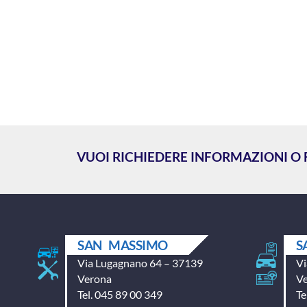
VUOI RICHIEDERE INFORMAZIONI O
SAN MASSIMO
S
Via Lugagnano 64 – 37139
Vi
Verona
V
Tel. 045 89 00 349
Te