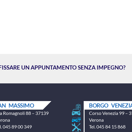
 FISSARE UN APPUNTAMENTO SENZA IMPEGNO?
AN MASSIMO
BORGO VENEZI
a Romagnoli 88 – 37139
Corso Venezia 99 – 
erona
Verona
l. 045 89 00 349
Tel. 045 84 15 868