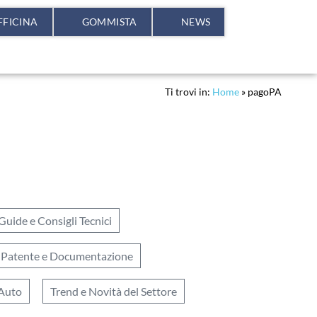
FFICINA
GOMMISTA
NEWS
Ti trovi in:
Home
»
pagoPA
Guide e Consigli Tecnici
Patente e Documentazione
 Auto
Trend e Novità del Settore