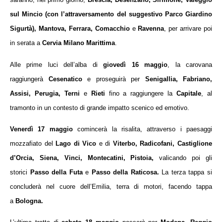
sul Mincio (con l’attraversamento del suggestivo Parco Giardino
Sigurtà), Mantova, Ferrara, Comacchio
e
Ravenna
, per arrivare poi
in serata a
Cervia Milano Marittima
.
Alle prime luci dell’alba di
giovedì 16 maggio
, la carovana
raggiungerà
Cesenatico
e proseguirà per
Senigallia, Fabriano,
Assisi, Perugia, Terni
e
Rieti
fino a raggiungere la
Capitale
, al
tramonto in un contesto di grande impatto scenico ed emotivo.
Venerdì 17 maggio
comincerà la risalita, attraverso i paesaggi
mozzafiato del
Lago di Vico
e di
Viterbo, Radicofani, Castiglione
d’Orcia, Siena, Vinci, Montecatini, Pistoia,
valicando poi gli
storici
Passo della Futa
e
Passo della Raticosa.
La terza tappa si
concluderà nel cuore dell’Emilia, terra di motori, facendo tappa
a
Bologna.