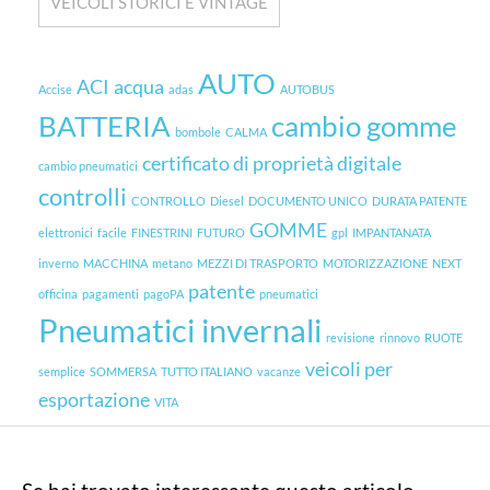
VEICOLI STORICI E VINTAGE
AUTO
ACI
acqua
Accise
adas
AUTOBUS
BATTERIA
cambio gomme
bombole
CALMA
certificato di proprietà digitale
cambio pneumatici
controlli
CONTROLLO
Diesel
DOCUMENTO UNICO
DURATA PATENTE
GOMME
elettronici
facile
FINESTRINI
FUTURO
gpl
IMPANTANATA
inverno
MACCHINA
metano
MEZZI DI TRASPORTO
MOTORIZZAZIONE
NEXT
patente
officina
pagamenti
pagoPA
pneumatici
Pneumatici invernali
revisione
rinnovo
RUOTE
veicoli per
semplice
SOMMERSA
TUTTO ITALIANO
vacanze
esportazione
VITA