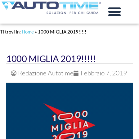
PRATICHE AUTO
RINNOVO PATENTE
Ti trovi in:
Home
»
1000 MIGLIA 2019!!!!!
1000 MIGLIA 2019!!!!!
Redazione Autotime
Febbraio 7, 2019