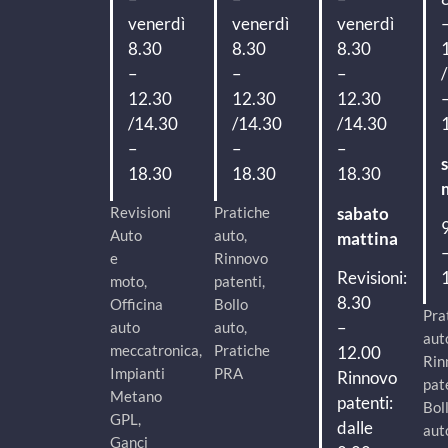
venerdì
venerdì
venerdì
8.30
8.30
8.30
–
–
–
12.30
12.30
12.30
/14.30
/14.30
/14.30
–
–
–
18.30
18.30
18.30
Revisioni
Pratiche
sabato
Auto
auto,
mattina
e
Rinnovo
Revisioni:
moto,
patenti,
8.30
Officina
Bollo
Pra
–
auto
auto,
aut
meccatronica,
Pratiche
12.00
Rin
Impianti
PRA
Rinnovo
pat
Metano
patenti:
Bol
GPL,
dalle
aut
Ganci