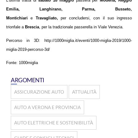
L’ultima tratta di
sabato 18 maggio
passerà per
Modena, Reggio
Emilia, Langhirano, Parma, Busseto,
Montichiari
e
Travagliato,
per concludersi, con il suo ingresso
trionfale a
Brescia
, per la tradizionale passerella in Viale Venezia.
Percorso in 3D: http://1000miglia.it/eventi/1000-miglia-2019/1000-
miglia-2019-percorso-3d/
Fonte: 1000miglia
ARGOMENTI
ASSICURAZIONE AUTO
ATTUALITÀ
AUTO A VERONA E PROVINCIA
AUTO ELETTRICHE E SOSTENIBILITÀ