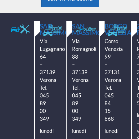
SAN
SAN
BORGO
MASSIMO
MASSIMO
VENEZIA
Via
Via
Corso
Lugagnano
Romagnoli
Venezia
64
88
99
–
–
–
37139
37139
37131
Verona
Verona
Verona
Tel.
Tel.
Tel.
T
045
045
045
89
89
84
00
00
15
349
349
868
lunedì
lunedì
lunedì
–
–
–