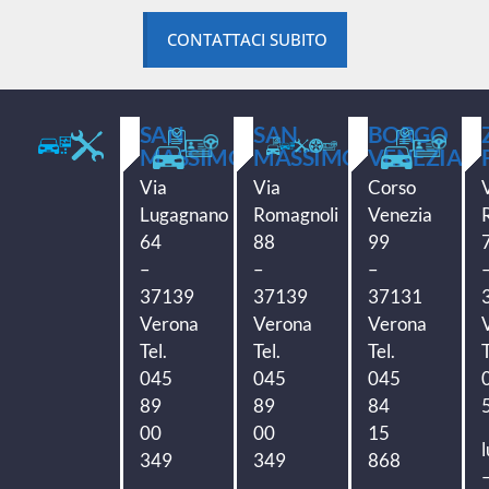
CONTATTACI SUBITO
SAN
SAN
BORGO
MASSIMO
MASSIMO
VENEZIA
Via
Via
Corso
Lugagnano
Romagnoli
Venezia
64
88
99
–
–
–
37139
37139
37131
Verona
Verona
Verona
Tel.
Tel.
Tel.
T
045
045
045
89
89
84
00
00
15
349
349
868