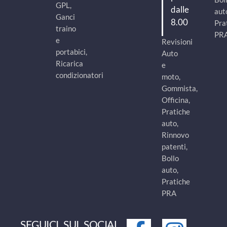
GPL,
dalle
aut
Ganci
8.00
Pra
traino
PR
e
Revisioni
portabici,
Auto
Ricarica
e
condizionatori
moto,
Gommista,
Officina,
Pratiche
auto,
Rinnovo
patenti,
Bollo
auto,
Pratiche
PRA
SEGUICI SUI SOCIAL