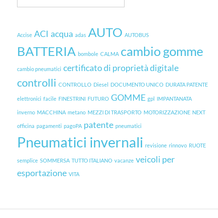
AUTO
ACI
acqua
Accise
adas
AUTOBUS
BATTERIA
cambio gomme
bombole
CALMA
certificato di proprietà digitale
cambio pneumatici
controlli
CONTROLLO
Diesel
DOCUMENTO UNICO
DURATA PATENTE
GOMME
elettronici
facile
FINESTRINI
FUTURO
gpl
IMPANTANATA
inverno
MACCHINA
metano
MEZZI DI TRASPORTO
MOTORIZZAZIONE
NEXT
patente
officina
pagamenti
pagoPA
pneumatici
Pneumatici invernali
revisione
rinnovo
RUOTE
veicoli per
semplice
SOMMERSA
TUTTO ITALIANO
vacanze
esportazione
VITA