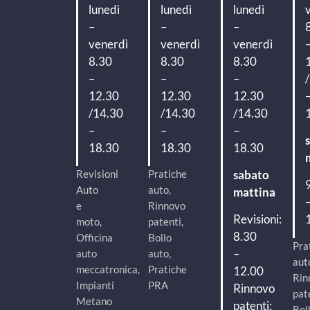
lunedì
lunedì
lunedì
–
–
–
venerdì
venerdì
venerdì
8.30
8.30
8.30
–
–
–
12.30
12.30
12.30
/14.30
/14.30
/14.30
–
–
–
18.30
18.30
18.30
Revisioni
Pratiche
sabato
Auto
auto,
mattina
e
Rinnovo
Revisioni:
moto,
patenti,
8.30
Officina
Bollo
Pra
–
auto
auto,
aut
meccatronica,
Pratiche
12.00
Rin
Impianti
PRA
Rinnovo
pat
Metano
patenti:
Bol