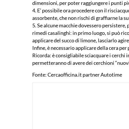
dimensioni, per poter raggiungere i punti più 
4. E’ possibile ora procedere con il risciacq
assorbente, che non rischi di graffiarne la su
5. Se alcune macchie dovessero persistere, p
rimedi casalinghi: in primo luogo, si può rico
applicare del succo di limone, lasciarlo agir
Infine, è necessario applicare della cera per
Ricorda: è consigliabile sciacquare i cerchi 
permetteranno di avere dei cerchioni “nuovi
Fonte: Cercaofficina.it partner Autotime