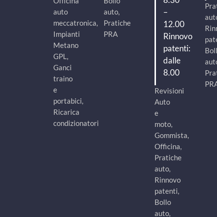
Officina
Bollo
Pra
–
auto
auto,
aut
meccatronica,
Pratiche
12.00
Rin
Impianti
PRA
Rinnovo
pat
Metano
patenti:
Bol
GPL,
dalle
aut
Ganci
8.00
Pra
traino
PR
e
Revisioni
portabici,
Auto
Ricarica
e
condizionatori
moto,
Gommista,
Officina,
Pratiche
auto,
Rinnovo
patenti,
Bollo
auto,