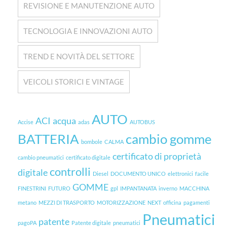
REVISIONE E MANUTENZIONE AUTO
TECNOLOGIA E INNOVAZIONI AUTO
TREND E NOVITÀ DEL SETTORE
VEICOLI STORICI E VINTAGE
AUTO
ACI
acqua
Accise
adas
AUTOBUS
BATTERIA
cambio gomme
bombole
CALMA
certificato di proprietà
cambio pneumatici
certificato digitale
controlli
digitale
Diesel
DOCUMENTO UNICO
elettronici
facile
GOMME
FINESTRINI
FUTURO
gpl
IMPANTANATA
inverno
MACCHINA
metano
MEZZI DI TRASPORTO
MOTORIZZAZIONE
NEXT
officina
pagamenti
Pneumatici
patente
pagoPA
Patente digitale
pneumatici