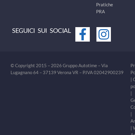
Pratiche
PRA
SEGUICI SUI SOCIAL
© Copyright 2015 – 2026 Gruppo Autotime – Via
Pr
Lugagnano 64 – 37139 Verona VR – P.IVA 02042900239
Po
|
po
|
Ge
C
|
Ar
|
A