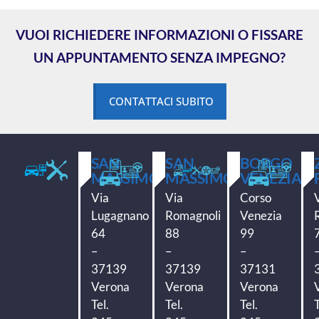
VUOI RICHIEDERE INFORMAZIONI O FISSARE
UN APPUNTAMENTO SENZA IMPEGNO?
CONTATTACI SUBITO
SAN
SAN
BORGO
MASSIMO
MASSIMO
VENEZIA
Via
Via
Corso
Lugagnano
Romagnoli
Venezia
64
88
99
–
–
–
37139
37139
37131
Verona
Verona
Verona
Tel.
Tel.
Tel.
T