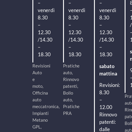
–
–
–
venerdì
venerdì
venerdì
8.30
8.30
8.30
–
–
–
12.30
12.30
12.30
/14.30
/14.30
/14.30
–
–
–
18.30
18.30
18.30
Revisioni
Pratiche
sabato
Auto
auto,
mattina
e
Rinnovo
Revisioni:
moto,
patenti,
8.30
Officina
Bollo
Pra
–
auto
auto,
aut
meccatronica,
Pratiche
12.00
Rin
Impianti
PRA
Rinnovo
pat
Metano
patenti:
Bol
GPL,
dalle
aut