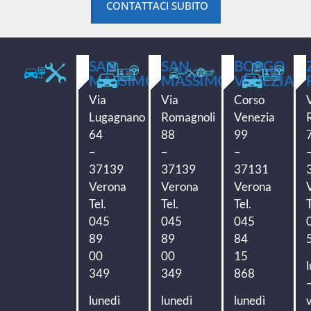
CONTATTACI SUBITO
SAN
SAN
BORGO
MASSIMO
MASSIMO
VENEZIA
Via
Via
Corso
Lugagnano
Romagnoli
Venezia
64
88
99
–
–
–
37139
37139
37131
Verona
Verona
Verona
Tel.
Tel.
Tel.
T
045
045
045
89
89
84
00
00
15
349
349
868
lunedì
lunedì
lunedì