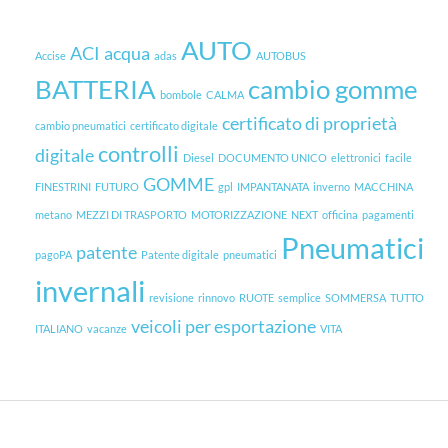
AUTO
ACI
acqua
Accise
adas
AUTOBUS
BATTERIA
cambio gomme
bombole
CALMA
certificato di proprietà
cambio pneumatici
certificato digitale
controlli
digitale
Diesel
DOCUMENTO UNICO
elettronici
facile
GOMME
FINESTRINI
FUTURO
gpl
IMPANTANATA
inverno
MACCHINA
metano
MEZZI DI TRASPORTO
MOTORIZZAZIONE
NEXT
officina
pagamenti
Pneumatici
patente
pagoPA
Patente digitale
pneumatici
invernali
revisione
rinnovo
RUOTE
semplice
SOMMERSA
TUTTO
veicoli per esportazione
ITALIANO
vacanze
VITA