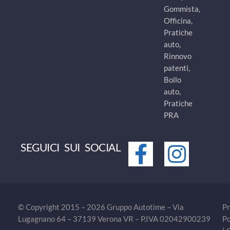
Gommista,
Officina,
Pratiche
auto,
Rinnovo
patenti,
Bollo
auto,
Pratiche
PRA
SEGUICI SUI SOCIAL
© Copyright 2015 – 2026 Gruppo Autotime – Via
Pr
Lugagnano 64 – 37139 Verona VR – P.IVA 02042900239
Po