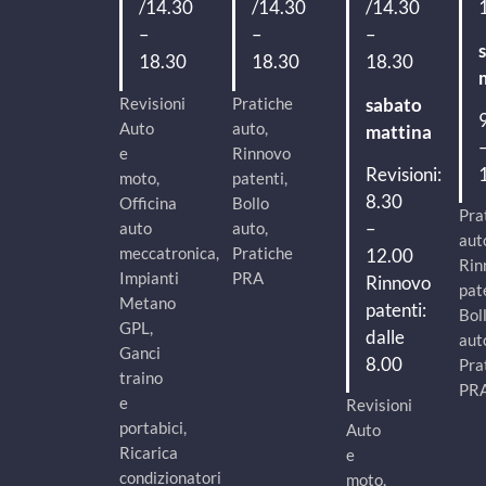
/14.30
/14.30
/14.30
–
–
–
18.30
18.30
18.30
Revisioni
Pratiche
sabato
Auto
auto,
mattina
e
Rinnovo
Revisioni:
moto,
patenti,
8.30
Officina
Bollo
Pra
–
auto
auto,
aut
meccatronica,
Pratiche
12.00
Rin
Impianti
PRA
Rinnovo
pat
Metano
patenti:
Bol
GPL,
dalle
aut
Ganci
8.00
Pra
traino
PR
e
Revisioni
portabici,
Auto
Ricarica
e
condizionatori
moto,