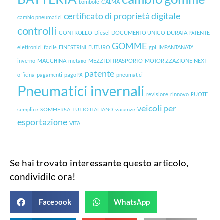
bombole
CALMA
certificato di proprietà digitale
cambio pneumatici
controlli
CONTROLLO
Diesel
DOCUMENTO UNICO
DURATA PATENTE
GOMME
elettronici
facile
FINESTRINI
FUTURO
gpl
IMPANTANATA
inverno
MACCHINA
metano
MEZZI DI TRASPORTO
MOTORIZZAZIONE
NEXT
patente
officina
pagamenti
pagoPA
pneumatici
Pneumatici invernali
revisione
rinnovo
RUOTE
veicoli per
semplice
SOMMERSA
TUTTO ITALIANO
vacanze
esportazione
VITA
Se hai trovato interessante questo articolo,
condividilo ora!
Facebook
WhatsApp