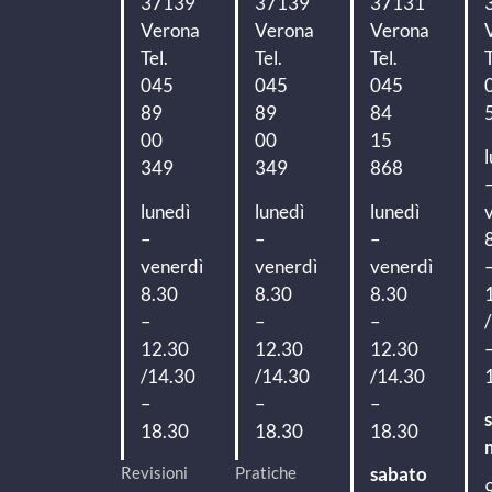
37139
37139
37131
Verona
Verona
Verona
Tel.
Tel.
Tel.
T
045
045
045
89
89
84
00
00
15
349
349
868
lunedì
lunedì
lunedì
–
–
–
venerdì
venerdì
venerdì
8.30
8.30
8.30
–
–
–
12.30
12.30
12.30
/14.30
/14.30
/14.30
–
–
–
18.30
18.30
18.30
Revisioni
Pratiche
sabato