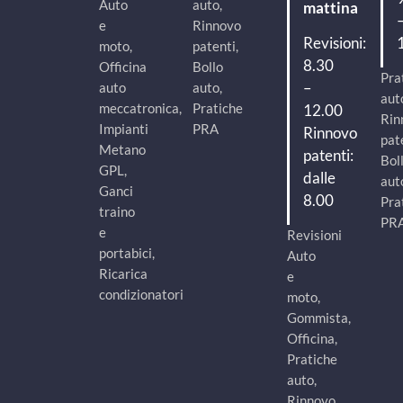
Auto
auto,
mattina
e
Rinnovo
Revisioni:
moto,
patenti,
8.30
Officina
Bollo
Pra
–
auto
auto,
aut
meccatronica,
Pratiche
12.00
Rin
Impianti
PRA
Rinnovo
pat
Metano
patenti:
Bol
GPL,
dalle
aut
Ganci
8.00
Pra
traino
PR
e
Revisioni
portabici,
Auto
Ricarica
e
condizionatori
moto,
Gommista,
Officina,
Pratiche
auto,
Rinnovo