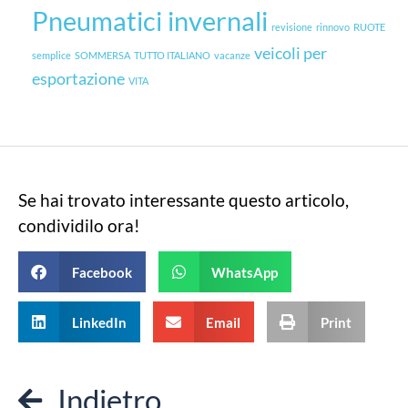
Pneumatici invernali
revisione
rinnovo
RUOTE
veicoli per
semplice
SOMMERSA
TUTTO ITALIANO
vacanze
esportazione
VITA
Se hai trovato interessante questo articolo,
condividilo ora!
Facebook
WhatsApp
LinkedIn
Email
Print
Indietro