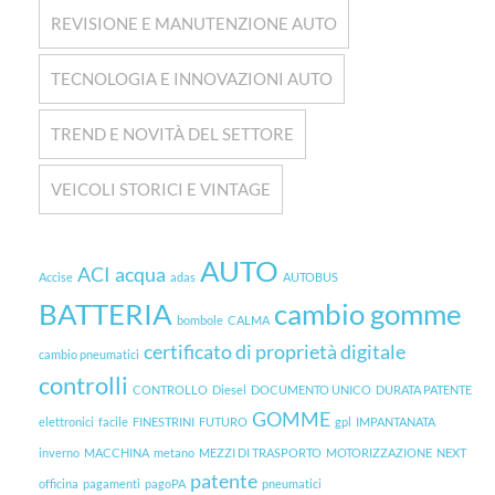
REVISIONE E MANUTENZIONE AUTO
TECNOLOGIA E INNOVAZIONI AUTO
TREND E NOVITÀ DEL SETTORE
VEICOLI STORICI E VINTAGE
AUTO
ACI
acqua
Accise
adas
AUTOBUS
BATTERIA
cambio gomme
bombole
CALMA
certificato di proprietà digitale
cambio pneumatici
controlli
CONTROLLO
Diesel
DOCUMENTO UNICO
DURATA PATENTE
GOMME
elettronici
facile
FINESTRINI
FUTURO
gpl
IMPANTANATA
inverno
MACCHINA
metano
MEZZI DI TRASPORTO
MOTORIZZAZIONE
NEXT
patente
officina
pagamenti
pagoPA
pneumatici