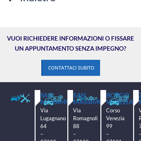
VUOI RICHIEDERE INFORMAZIONI O FISSARE
UN APPUNTAMENTO SENZA IMPEGNO?
CONTATTACI SUBITO
SAN
SAN
BORGO
MASSIMO
MASSIMO
VENEZIA
Via
Via
Corso
Lugagnano
Romagnoli
Venezia
64
88
99
–
–
–