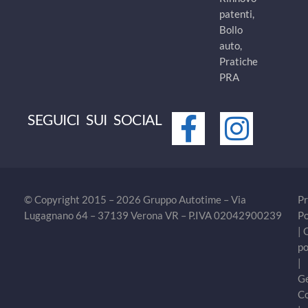
patenti,
Bollo
auto,
Pratiche
PRA
SEGUICI SUI SOCIAL
© Copyright 2015 – 2026 Gruppo Autotime – Via
Pr
Lugagnano 64 – 37139 Verona VR – P.IVA 02042900239
Po
|
po
|
Ge
C