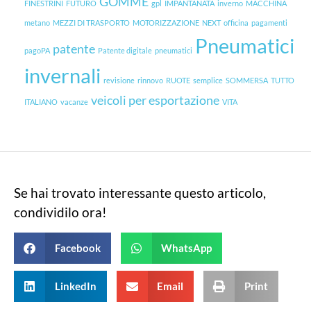
GOMME
FINESTRINI
FUTURO
gpl
IMPANTANATA
inverno
MACCHINA
metano
MEZZI DI TRASPORTO
MOTORIZZAZIONE
NEXT
officina
pagamenti
Pneumatici
patente
pagoPA
Patente digitale
pneumatici
invernali
revisione
rinnovo
RUOTE
semplice
SOMMERSA
TUTTO
veicoli per esportazione
ITALIANO
vacanze
VITA
Se hai trovato interessante questo articolo,
condividilo ora!
Facebook
WhatsApp
LinkedIn
Email
Print