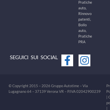
Pratiche
auto,
Rinnovo
patenti,
Bollo
auto,
Pratiche
PRA
SEGUICI SUI SOCIAL
© Copyright 2015 – 2026 Gruppo Autotime – Via
Pr
Lugagnano 64 – 37139 Verona VR – P.IVA 02042900239
Po
|
po
|