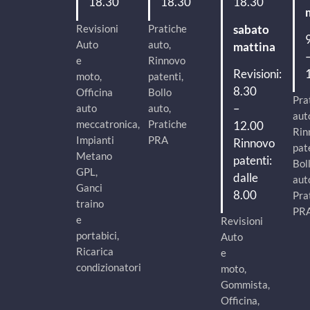
18.30
18.30
18.30
Revisioni
Pratiche
sabato
Auto
auto,
mattina
e
Rinnovo
Revisioni:
moto,
patenti,
8.30
Officina
Bollo
Pra
–
auto
auto,
aut
meccatronica,
Pratiche
12.00
Rin
Impianti
PRA
Rinnovo
pat
Metano
patenti:
Bol
GPL,
dalle
aut
Ganci
8.00
Pra
traino
PR
e
Revisioni
portabici,
Auto
Ricarica
e
condizionatori
moto,
Gommista,
Officina,