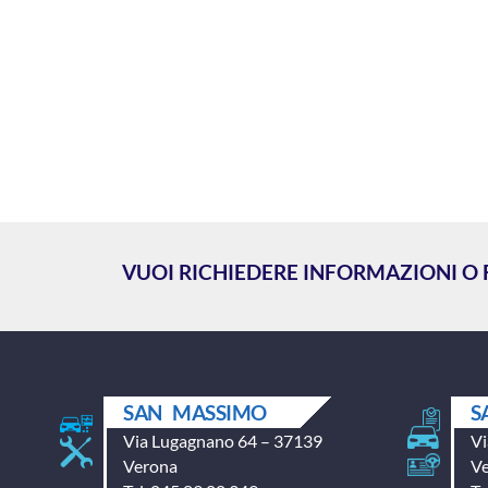
VUOI RICHIEDERE INFORMAZIONI O
SAN MASSIMO
S
Via Lugagnano 64 – 37139
Vi
Verona
V