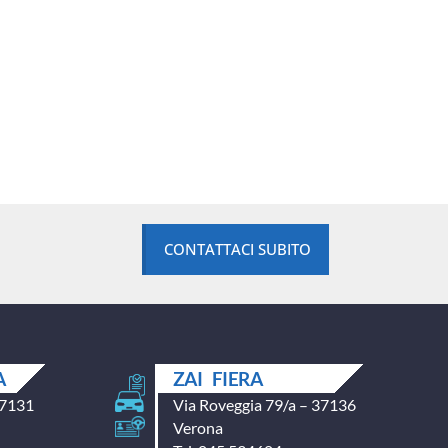
CONTATTACI SUBITO
A
ZAI FIERA
37131
Via Roveggia 79/a – 37136
Verona