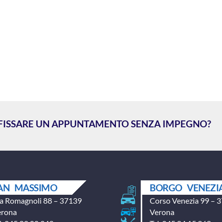
 FISSARE UN APPUNTAMENTO SENZA IMPEGNO?
AN MASSIMO
BORGO VENEZI
a Romagnoli 88 – 37139
Corso Venezia 99 – 
erona
Verona