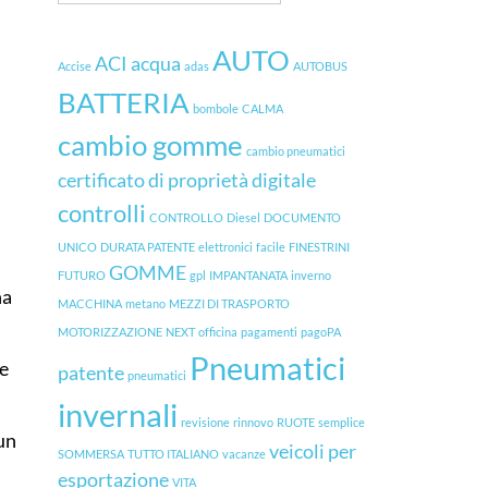
AUTO
ACI
acqua
Accise
adas
AUTOBUS
BATTERIA
bombole
CALMA
cambio gomme
cambio pneumatici
certificato di proprietà digitale
controlli
CONTROLLO
Diesel
DOCUMENTO
UNICO
DURATA PATENTE
elettronici
facile
FINESTRINI
GOMME
FUTURO
gpl
IMPANTANATA
inverno
na
MACCHINA
metano
MEZZI DI TRASPORTO
MOTORIZZAZIONE
NEXT
officina
pagamenti
pagoPA
Pneumatici
de
patente
pneumatici
invernali
revisione
rinnovo
RUOTE
semplice
 un
veicoli per
SOMMERSA
TUTTO ITALIANO
vacanze
esportazione
VITA