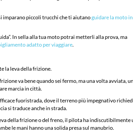
i imparano piccoli trucchi che ti aiutano
guidare la moto in
ida”. In sella alla tua moto potrai metterli alla prova, ma
igliamento adatto per viaggiare
.
la leva della frizione.
a frizione va bene quando sei fermo, ma una volta avviata, u
are marcia in città.
efficace fuoristrada, dove il terreno più impegnativo richie
cia si traduce anche in strada.
eva della frizione o del freno, il pilota ha indiscutibilmente
ambe le mani hanno una solida presa sul manubrio.