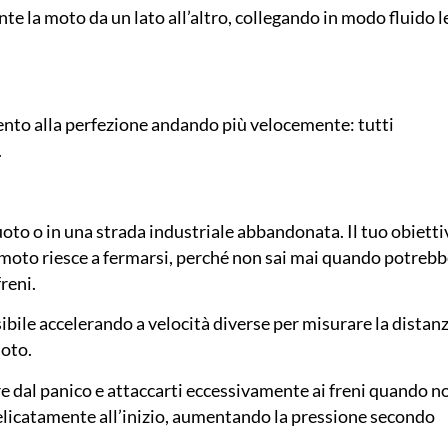
te la moto da un lato all’altro, collegando in modo fluido l
mento alla perfezione andando più velocemente: tutti
.
uoto o in una strada industriale abbandonata. Il tuo obietti
 moto riesce a fermarsi, perché non sai mai quando potreb
freni.
sibile accelerando a velocità diverse per misurare la distan
moto.
re dal panico e attaccarti eccessivamente ai freni quando n
 delicatamente all’inizio, aumentando la pressione secondo