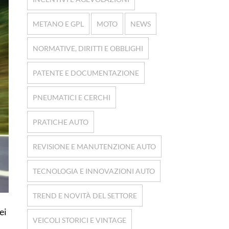
METANO E GPL
MOTO
NEWS
NORMATIVE, DIRITTI E OBBLIGHI
PATENTE E DOCUMENTAZIONE
PNEUMATICI E CERCHI
PRATICHE AUTO
REVISIONE E MANUTENZIONE AUTO
TECNOLOGIA E INNOVAZIONI AUTO
TREND E NOVITÀ DEL SETTORE
ei
VEICOLI STORICI E VINTAGE