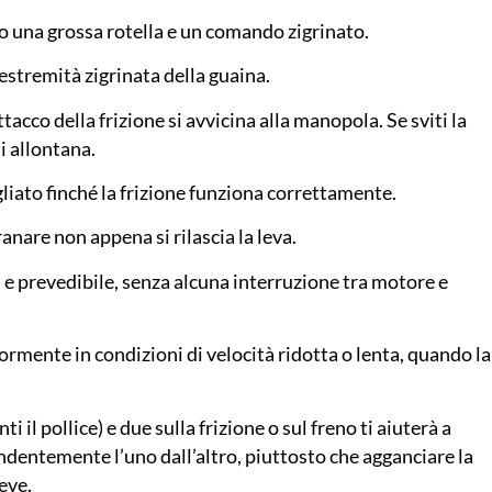
ono una grossa rotella e un comando zigrinato.
’estremità zigrinata della guaina.
attacco della frizione si avvicina alla manopola. Se sviti la
si allontana.
liato finché la frizione funziona correttamente.
ranare non appena si rilascia la leva.
e prevedibile, senza alcuna interruzione tra motore e
ormente in condizioni di velocità ridotta o lenta, quando la
ti il pollice) e due sulla frizione o sul freno ti aiuterà a
ndentemente l’uno dall’altro, piuttosto che agganciare la
eve.