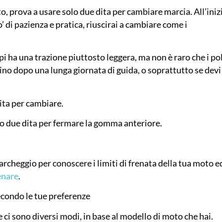
o, prova a usare solo due dita per cambiare marcia. All’iniz
di pazienza e pratica, riuscirai a cambiare come i
pi ha una trazione piuttosto leggera, ma non è raro che i po
hino dopo una lunga giornata di guida, o soprattutto se devi
dita per cambiare.
no due dita per fermare la gomma anteriore.
archeggio per conoscere i limiti di frenata della tua moto e
renare
.
secondo le tue preferenze
e ci sono diversi modi, in base al modello di moto che hai.