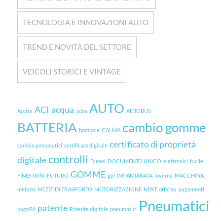
TECNOLOGIA E INNOVAZIONI AUTO
TREND E NOVITÀ DEL SETTORE
VEICOLI STORICI E VINTAGE
AUTO
ACI
acqua
Accise
adas
AUTOBUS
BATTERIA
cambio gomme
bombole
CALMA
certificato di proprietà
cambio pneumatici
certificato digitale
controlli
digitale
Diesel
DOCUMENTO UNICO
elettronici
facile
GOMME
FINESTRINI
FUTURO
gpl
IMPANTANATA
inverno
MACCHINA
metano
MEZZI DI TRASPORTO
MOTORIZZAZIONE
NEXT
officina
pagamenti
Pneumatici
patente
pagoPA
Patente digitale
pneumatici