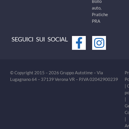
Bollo
auto,
Pratiche
PRA
SEGUICI SUI SOCIAL
© Copyright 2015 – 2026 Gruppo Autotime – Via
Pr
Lugagnano 64 – 37139 Verona VR – P.IVA 02042900239
Po
|
po
|
Ge
C
|
Ar