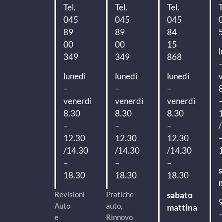
Tel.
Tel.
Tel.
T
045
045
045
89
89
84
00
00
15
349
349
868
lunedì
lunedì
lunedì
–
–
–
venerdì
venerdì
venerdì
8.30
8.30
8.30
–
–
–
12.30
12.30
12.30
/14.30
/14.30
/14.30
–
–
–
18.30
18.30
18.30
Revisioni
Pratiche
sabato
Auto
auto,
mattina
e
Rinnovo