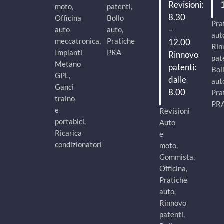
Revisioni:
moto,
patenti,
8.30
Officina
Bollo
Pra
–
auto
auto,
aut
meccatronica,
Pratiche
12.00
Rin
Impianti
PRA
Rinnovo
pat
Metano
patenti:
Bol
GPL,
dalle
aut
Ganci
8.00
Pra
traino
PR
e
Revisioni
portabici,
Auto
Ricarica
e
condizionatori
moto,
Gommista,
Officina,
Pratiche
auto,
Rinnovo
patenti,