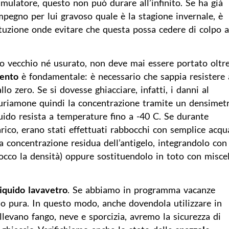
cumulatore, questo non può durare all’infinito. Se ha già
impegno per lui gravoso quale è la stagione invernale, è
tuzione onde evitare che questa possa cedere di colpo a
po vecchio né usurato, non deve mai essere portato oltr
mento
è fondamentale: è necessario che sappia resistere
lo zero. Se si dovesse ghiacciare, infatti, i danni al
suriamone quindi la concentrazione tramite un densimet
iquido resista a temperature fino a -40 C. Se durante
arico, erano stati effettuati rabbocchi con semplice acqu
la concentrazione residua dell’antigelo, integrandolo con
occo la densità) oppure sostituendolo in toto con misce
liquido lavavetro
. Se abbiamo in programma vacanze
elo pura. In questo modo, anche dovendola utilizzare in
llevano fango, neve e sporcizia, avremo la sicurezza di