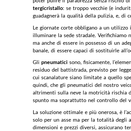
poter pulire il parabrezza senza rischio di
tergicristallo
: se troppo vecchie (e induri
guadagnerà la qualità della pulizia, e, di 
Le giornate corte obbligano a un utilizzo
illuminare la sede stradale. Verifichiamo n
ma anche di essere in possesso di un ad
banale, di essere capaci di sostituirle all
Gli
pneumatici
sono, fisicamente, l’eleme
residuo del battistrada, previsto per legge
cui scanalature siano limitate a quello s
quindi, che gli pneumatici del nostro ve
altrimenti sulla neve la motricità rischia
spunto ma soprattutto nel controllo del v
La soluzione ottimale e più onerosa, è l’
solo per un asse ma per la totalità degli a
dimensioni e prezzi diversi, assicurano te