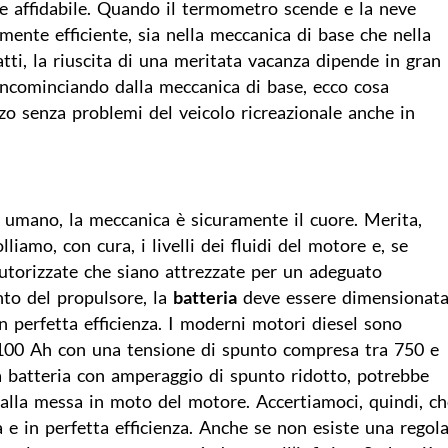
e e affidabile. Quando il termometro scende e la neve
amente efficiente, sia nella meccanica di base che nella
infatti, la riuscita di una meritata vacanza dipende in gran
Incominciando dalla meccanica di base, ecco cosa
zzo senza problemi del veicolo ricreazionale anche in
umano, la meccanica è sicuramente il cuore. Merita,
lliamo, con cura, i livelli dei fluidi del motore e, se
 autorizzate che siano attrezzate per un adeguato
to del propulsore, la
batteria
deve essere dimensionat
n perfetta efficienza. I moderni motori diesel sono
 100 Ah con una tensione di spunto compresa tra 750 e
 batteria con amperaggio di spunto ridotto, potrebbe
te alla messa in moto del motore. Accertiamoci, quindi, c
a e in perfetta efficienza. Anche se non esiste una regol