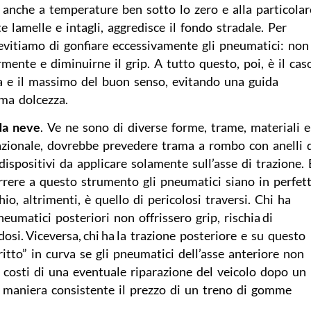
 anche a temperature ben sotto lo zero e alla particola
e lamelle e intagli, aggredisce il fondo stradale. Per
 evitiamo di gonfiare eccessivamente gli pneumatici: non
iormente e diminuirne il grip. A tutto questo, poi, è il cas
a e il massimo del buon senso, evitando una guida
ema dolcezza.
da neve
. Ve ne sono di diverse forme, trame, materiali 
eazionale, dovrebbe prevedere trama a rombo con anelli 
ispositivi da applicare solamente sull’asse di trazione. 
correre a questo strumento gli pneumatici siano in perfet
hio, altrimenti, è quello di pericolosi traversi. Chi ha
neumatici posteriori non offrissero grip, rischia di
ndosi. Viceversa, chi ha la trazione posteriore e su questo
ritto” in curva se gli pneumatici dell’asse anteriore non
 i costi di una eventuale riparazione del veicolo dopo un
 maniera consistente il prezzo di un treno di gomme