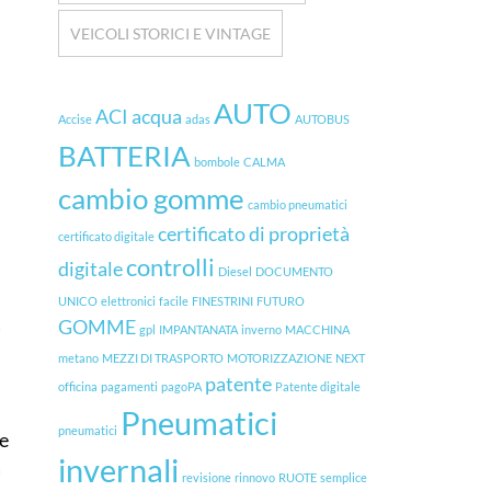
VEICOLI STORICI E VINTAGE
AUTO
ACI
acqua
Accise
adas
AUTOBUS
BATTERIA
bombole
CALMA
cambio gomme
cambio pneumatici
certificato di proprietà
certificato digitale
controlli
digitale
Diesel
DOCUMENTO
UNICO
elettronici
facile
FINESTRINI
FUTURO
a
GOMME
gpl
IMPANTANATA
inverno
MACCHINA
metano
MEZZI DI TRASPORTO
MOTORIZZAZIONE
NEXT
patente
officina
pagamenti
pagoPA
Patente digitale
Pneumatici
pneumatici
he
invernali
a
revisione
rinnovo
RUOTE
semplice