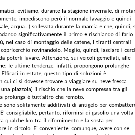
atici, evitiamo, durante la stagione invernale, di mota
camente, impediscono però il normale lavaggio e quindi
 sale, acqua…) sollevata durante la marcia e che, quindi, 
radando significativamente il primo e rischiando di farlo
ù, nel caso di montaggio delle catene, i tiranti centrali
opricerchio rovinandolo. Meglio, quindi, lasciare i cerc
 poterli lavare. Attenzione, sui veicoli gemellati, alle
rne
: le ultime tendenze, infatti, propongono prolunghe
Efficaci in estate, questo tipo di soluzioni è
in cui ci si dovesse trovare a viaggiare su neve fresca
 una piazzola) il rischio che la neve compressa tra gli
eggiare la prolunga è tutt’altro che remoto
 sono solitamente additivati di antigelo per combatter
. E’ consigliabile, pertanto, rifornirsi di gasolio una volta
ra qualche km tra il rifornimento e la sosta per
re in circolo. E’ conveniente, comunque, avere con se