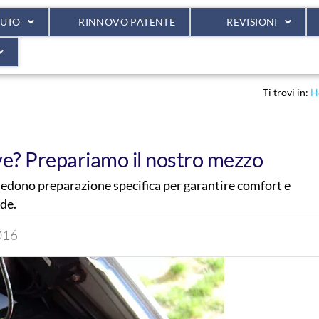
AUTO
RINNOVO PATENTE
REVISIONI
Ti trovi in:
H
ve? Prepariamo il nostro mezzo
iedono preparazione specifica per garantire comfort e
ide.
016