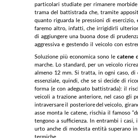
particolari studiate per rimanere morbide
trama del battistrada che, tramite apposit
quanto riguarda le pressioni di esercizio,
faremo altro, infatti, che irrigidirli ulter
di aggiungere una buona dose di prudenz
aggressiva e gestendo il veicolo con estr
Soluzione più economica sono le
catene 
marche. Lo standard, per un veicolo ricr
almeno 12 mm. Si tratta, in ogni caso, di d
essenziale, quindi, che se si decide di ri
forma (e con adeguato battistrada): il risc
veicoli a trazione anteriore, nel caso gli p
intraversare il posteriore del veicolo, gira
asse monta le catene, rischia il famoso “d
tengono a sufficienza. In entrambi i casi,
urto anche di modesta entità superano in
termiche.