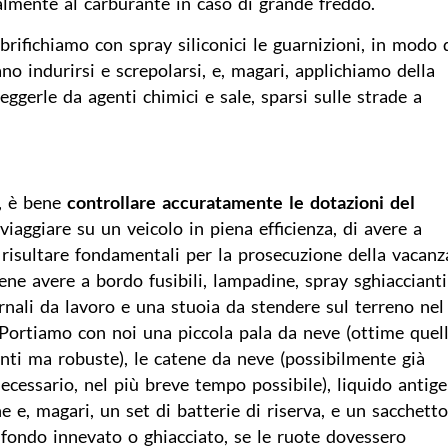
lmente al carburante in caso di grande freddo.
brifichiamo con spray siliconici le guarnizioni, in modo
o indurirsi e screpolarsi, e, magari, applichiamo della
eggerle da agenti chimici e sale, sparsi sulle strade a
, è bene
controllare accuratamente le dotazioni del
 viaggiare su un veicolo in piena efficienza, di avere a
isultare fondamentali per la prosecuzione della vacanz
ene avere a bordo fusibili, lampadine, spray sghiacciant
vernali da lavoro e una stuoia da stendere sul terreno nel
Portiamo con noi una piccola pala da neve (ottime quel
nti ma robuste), le catene da neve (possibilmente già
cessario, nel più breve tempo possibile), liquido antig
che e, magari, un set di batterie di riserva, e un sacchett
 fondo innevato o ghiacciato, se le ruote dovessero