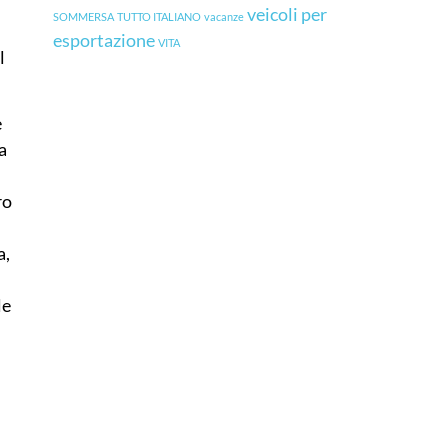
veicoli per
SOMMERSA
TUTTO ITALIANO
vacanze
esportazione
VITA
l
e
 a
ro
a,
le