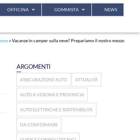
OFFICINA
GOMMISTA
NEWS
ome
»
Vacanze in camper sulla neve? Prepariamo il nostro mezzo
ARGOMENTI
ASSICURAZIONE AUTO
ATTUALITÀ
AUTO A VERONA E PROVINCIA
AUTO ELETTRICHE E SOSTENIBILITÀ
DA CONFERMARE
GUIDE E CONSIGLI TECNICI