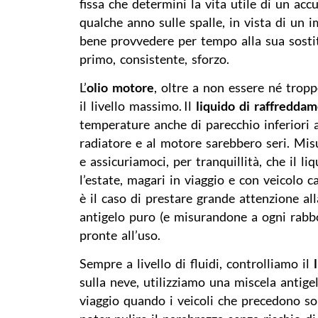
fissa che determini la vita utile di un ac
qualche anno sulle spalle, in vista di un 
bene provvedere per tempo alla sua sosti
primo, consistente, sforzo.
L’
olio motore
, oltre a non essere né trop
il livello massimo. Il
liquido di raffredda
temperature anche di parecchio inferiori al
radiatore e al motore sarebbero seri. Mi
e assicuriamoci, per tranquillità, che il l
l’estate, magari in viaggio e con veicolo c
è il caso di prestare grande attenzione al
antigelo puro (e misurandone a ogni rabb
pronte all’uso.
Sempre a livello di fluidi, controlliamo il
sulla neve, utilizziamo una miscela antig
viaggio quando i veicoli che precedono so