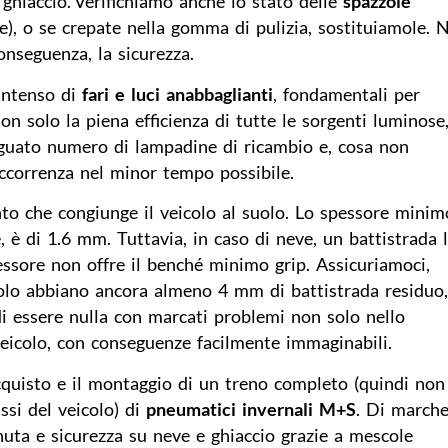
 ghiaccio. Verifichiamo anche lo stato delle
spazzole
te), o se crepate nella gomma di pulizia, sostituiamole. 
conseguenza, la sicurezza.
 intenso di
fari e luci anabbaglianti
, fondamentali per
on solo la piena efficienza di tutte le sorgenti luminose
eguato numero di lampadine di ricambio e, cosa non
’occorrenza nel minor tempo possibile.
nto che congiunge il veicolo al suolo. Lo spessore mini
, è di 1.6 mm. Tuttavia, in caso di neve, un battistrada 
pessore non offre il benché minimo grip. Assicuriamoci,
icolo abbiano ancora almeno 4 mm di battistrada residuo
 di essere nulla con marcati problemi non solo nello
eicolo, con conseguenze facilmente immaginabili.
acquisto e il montaggio di un treno completo (quindi non
ssi del veicolo) di
pneumatici invernali M+S
. Di marche
nuta e sicurezza su neve e ghiaccio grazie a mescole