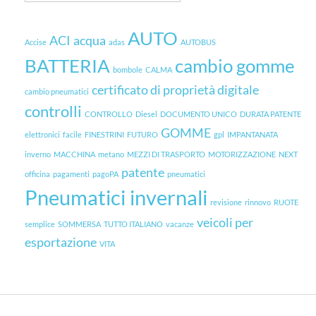
AUTO
ACI
acqua
Accise
adas
AUTOBUS
BATTERIA
cambio gomme
bombole
CALMA
certificato di proprietà digitale
cambio pneumatici
controlli
CONTROLLO
Diesel
DOCUMENTO UNICO
DURATA PATENTE
GOMME
elettronici
facile
FINESTRINI
FUTURO
gpl
IMPANTANATA
inverno
MACCHINA
metano
MEZZI DI TRASPORTO
MOTORIZZAZIONE
NEXT
patente
officina
pagamenti
pagoPA
pneumatici
Pneumatici invernali
revisione
rinnovo
RUOTE
veicoli per
semplice
SOMMERSA
TUTTO ITALIANO
vacanze
esportazione
VITA