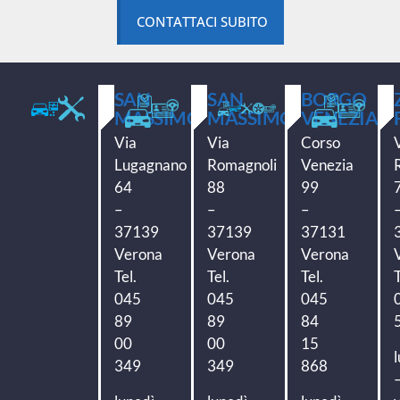
CONTATTACI SUBITO
SAN
SAN
BORGO
MASSIMO
MASSIMO
VENEZIA
Via
Via
Corso
Lugagnano
Romagnoli
Venezia
64
88
99
–
–
–
37139
37139
37131
Verona
Verona
Verona
Tel.
Tel.
Tel.
T
045
045
045
89
89
84
00
00
15
349
349
868