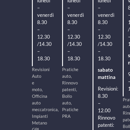
lunedì
lunedì
lunedì
–
–
–
venerdì
venerdì
venerdì
8.30
8.30
8.30
–
–
–
12.30
12.30
12.30
/14.30
/14.30
/14.30
–
–
–
18.30
18.30
18.30
Revisioni
Pratiche
sabato
Auto
auto,
mattina
e
Rinnovo
Revisioni:
moto,
patenti,
8.30
Officina
Bollo
Pra
–
auto
auto,
aut
meccatronica,
Pratiche
12.00
Rin
Impianti
PRA
Rinnovo
pat
Metano
patenti:
Bol
GPL,