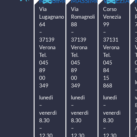
MASSIMO
MASSIMO
VENEZIA
Via
Via
Corso
Lugagnano
Romagnoli
Venezia
64
88
99
–
–
–
37139
37139
37131
Verona
Verona
Verona
Tel.
Tel.
Tel.
T
045
045
045
89
89
84
00
00
15
349
349
868
lunedì
lunedì
lunedì
–
–
–
venerdì
venerdì
venerdì
8.30
8.30
8.30
–
–
–
12.30
12.30
12.30