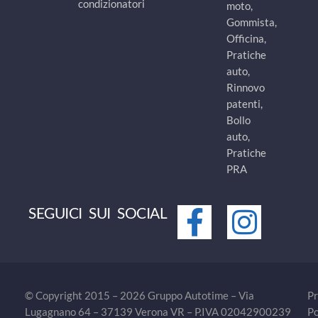
condizionatori
moto,
Gommista,
Officina,
Pratiche
auto,
Rinnovo
patenti,
Bollo
auto,
Pratiche
PRA
SEGUICI SUI SOCIAL
© Copyright 2015 – 2026 Gruppo Autotime – Via
Pr
Lugagnano 64 – 37139 Verona VR – P.IVA 02042900239
Po