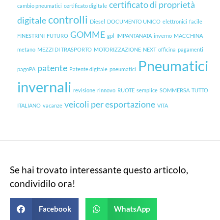
certificato di proprietà
cambio pneumatici
certificato digitale
controlli
digitale
Diesel
DOCUMENTO UNICO
elettronici
facile
GOMME
FINESTRINI
FUTURO
gpl
IMPANTANATA
inverno
MACCHINA
metano
MEZZI DI TRASPORTO
MOTORIZZAZIONE
NEXT
officina
pagamenti
Pneumatici
patente
pagoPA
Patente digitale
pneumatici
invernali
revisione
rinnovo
RUOTE
semplice
SOMMERSA
TUTTO
veicoli per esportazione
ITALIANO
vacanze
VITA
Se hai trovato interessante questo articolo,
condividilo ora!
Facebook
WhatsApp