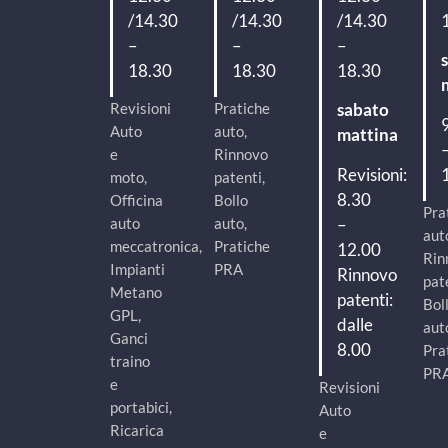
/14.30
/14.30
/14.30
–
–
–
18.30
18.30
18.30
Revisioni
Pratiche
sabato
Auto
auto,
mattina
e
Rinnovo
Revisioni:
moto,
patenti,
8.30
Officina
Bollo
Pra
–
auto
auto,
aut
meccatronica,
Pratiche
12.00
Rin
Impianti
PRA
Rinnovo
pat
Metano
patenti:
Bol
GPL,
dalle
aut
Ganci
8.00
Pra
traino
PR
e
Revisioni
portabici,
Auto
Ricarica
e