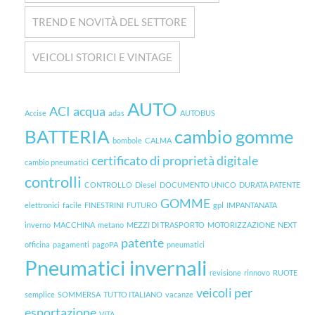
TREND E NOVITÀ DEL SETTORE
VEICOLI STORICI E VINTAGE
AUTO
ACI
acqua
Accise
adas
AUTOBUS
BATTERIA
cambio gomme
bombole
CALMA
certificato di proprietà digitale
cambio pneumatici
controlli
CONTROLLO
Diesel
DOCUMENTO UNICO
DURATA PATENTE
GOMME
elettronici
facile
FINESTRINI
FUTURO
gpl
IMPANTANATA
inverno
MACCHINA
metano
MEZZI DI TRASPORTO
MOTORIZZAZIONE
NEXT
patente
officina
pagamenti
pagoPA
pneumatici
Pneumatici invernali
revisione
rinnovo
RUOTE
veicoli per
semplice
SOMMERSA
TUTTO ITALIANO
vacanze
esportazione
VITA