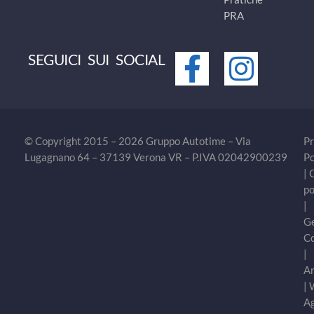
PRA
SEGUICI SUI SOCIAL
© Copyright 2015 – 2026 Gruppo Autotime – Via
Pr
Lugagnano 64 – 37139 Verona VR – P.IVA 02042900239
Po
|
po
|
Ge
C
|
Ar
|
A