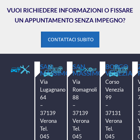
VUOI RICHIEDERE INFORMAZIONI O FISSARE
UN APPUNTAMENTO SENZA IMPEGNO?
CONTATTACI SUBITO
SAN
SAN
BORGO
MASSIMO
MASSIMO
VENEZIA
Via
Via
Corso
Lugagnano
Romagnoli
Venezia
64
88
99
–
–
–
37139
37139
37131
Verona
Verona
Verona
Tel.
Tel.
Tel.
T
045
045
045