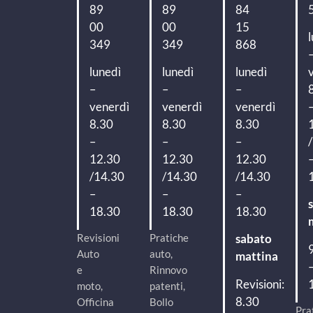
89
89
84
00
00
15
349
349
868
lunedì
lunedì
lunedì
–
–
–
venerdì
venerdì
venerdì
8.30
8.30
8.30
–
–
–
12.30
12.30
12.30
/14.30
/14.30
/14.30
–
–
–
18.30
18.30
18.30
Revisioni
Pratiche
sabato
Auto
auto,
mattina
e
Rinnovo
Revisioni:
moto,
patenti,
8.30
Officina
Bollo
Pra