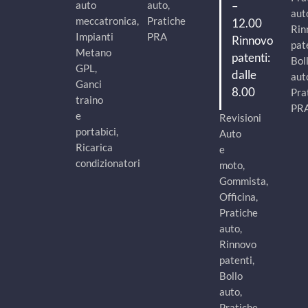
–
auto
auto,
aut
meccatronica,
Pratiche
12.00
Rin
Impianti
PRA
Rinnovo
pat
Metano
patenti:
Bol
GPL,
dalle
aut
Ganci
8.00
Pra
traino
PR
e
Revisioni
portabici,
Auto
Ricarica
e
condizionatori
moto,
Gommista,
Officina,
Pratiche
auto,
Rinnovo
patenti,
Bollo
auto,
Pratiche