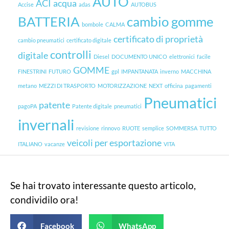
AUTO
ACI
acqua
Accise
adas
AUTOBUS
BATTERIA
cambio gomme
bombole
CALMA
certificato di proprietà
cambio pneumatici
certificato digitale
controlli
digitale
Diesel
DOCUMENTO UNICO
elettronici
facile
GOMME
FINESTRINI
FUTURO
gpl
IMPANTANATA
inverno
MACCHINA
metano
MEZZI DI TRASPORTO
MOTORIZZAZIONE
NEXT
officina
pagamenti
Pneumatici
patente
pagoPA
Patente digitale
pneumatici
invernali
revisione
rinnovo
RUOTE
semplice
SOMMERSA
TUTTO
veicoli per esportazione
ITALIANO
vacanze
VITA
Se hai trovato interessante questo articolo,
condividilo ora!
Facebook
WhatsApp