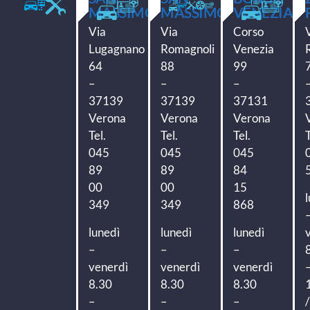
MASSIMO
MASSIMO
VENEZIA
Via
Via
Corso
Lugagnano
Romagnoli
Venezia
64
88
99
–
–
–
37139
37139
37131
Verona
Verona
Verona
Tel.
Tel.
Tel.
T
045
045
045
89
89
84
00
00
15
349
349
868
lunedì
lunedì
lunedì
–
–
–
venerdì
venerdì
venerdì
8.30
8.30
8.30
–
–
–