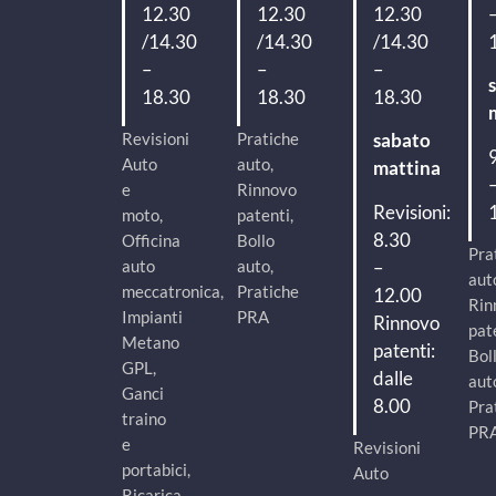
12.30
12.30
12.30
/14.30
/14.30
/14.30
–
–
–
18.30
18.30
18.30
Revisioni
Pratiche
sabato
Auto
auto,
mattina
e
Rinnovo
Revisioni:
moto,
patenti,
8.30
Officina
Bollo
Pra
–
auto
auto,
aut
meccatronica,
Pratiche
12.00
Rin
Impianti
PRA
Rinnovo
pat
Metano
patenti:
Bol
GPL,
dalle
aut
Ganci
8.00
Pra
traino
PR
e
Revisioni
portabici,
Auto
Ricarica