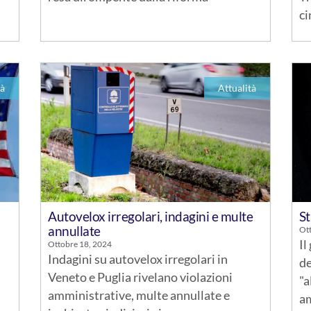
ci
tà
Attualità
Autovelox irregolari, indagini e multe
St
annullate
Ot
Il
Ottobre 18, 2024
Indagini su autovelox irregolari in
de
Veneto e Puglia rivelano violazioni
"a
amministrative, multe annullate e
am