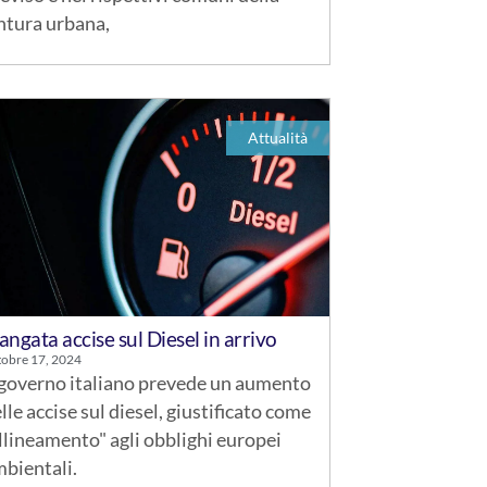
ntura urbana,
Attualità
angata accise sul Diesel in arrivo
tobre 17, 2024
 governo italiano prevede un aumento
lle accise sul diesel, giustificato come
llineamento" agli obblighi europei
bientali.