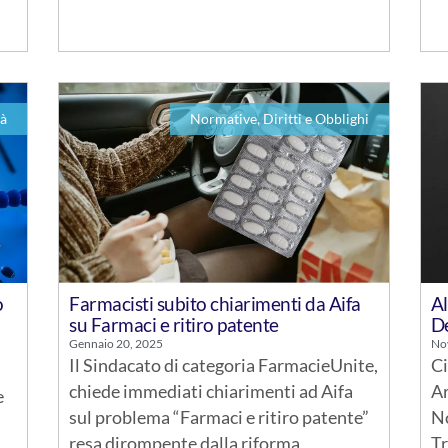
tà
Normative, Diritti e Obblighi
o
Farmacisti subito chiarimenti da Aifa
Al
su Farmaci e ritiro patente
D
Gennaio 20, 2025
No
Il Sindacato di categoria FarmacieUnite,
Ci
chiede immediati chiarimenti ad Aifa
Ar
e
sul problema “Farmaci e ritiro patente”
No
resa dirompente dalla riforma
Tr