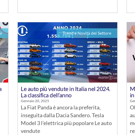
hi
Trend e Novità del Settore
a
Le auto più vendute in Italia nel 2024.
Mu
La classifica dell’anno
in
Gennaio 20, 2025
Ge
La Fiat Panda è ancora la preferita,
Ol
inseguita dalla Dacia Sandero. Tesla
au
Model 3 l’elettrica più popolare Le auto
mo
vendute
re