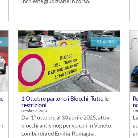
inchieste giudiziarie in corso.
tà
Attualità
he
1 Ottobre partono i Blocchi. Tutte le
Re
restrizioni
n
Ottobre 3, 2024
Ott
Dal 1° ottobre al 30 aprile 2025, attivi
La
ri
blocchi antismog per veicoli in Veneto,
au
Lombardia ed Emilia-Romagna.
an