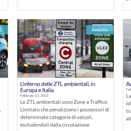
L
Attualità
L’inferno delle ZTL ambientali, in
Au
Europa e Italia
Feb
La
Febbraio 13, 2025
Le ZTL ambientali sono Zone a Traffico
id
,
Limitato che penalizzano i possessori di
tr
determinate categorie di veicoli,
al
escludendoli dalla circolazione