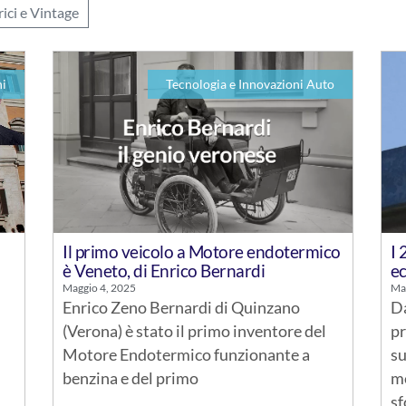
rici e Vintage
ni
Tecnologia e Innovazioni Auto
Il primo veicolo a Motore endotermico
I 
è Veneto, di Enrico Bernardi
e
Maggio 4, 2025
Ma
Enrico Zeno Bernardi di Quinzano
Da
(Verona) è stato il primo inventore del
pr
Motore Endotermico funzionante a
su
benzina e del primo
mo
sf