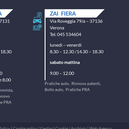
A
ZAI FIERA
37131
Via Roveggia 79/a – 37136
Verona
Tel. 045 534604
lunedì – venerdì
 18.30
8.30 – 12.30 /14.30 – 18.30
sabato mattina
00
9.00 – 12.00
e 8.00
Pratiche auto, Rinnovo patenti,
Bollo auto, Pratiche PRA
ommista,
innovo
che PRA
Policy
|
Cookie policy
|
Gestisci Cookie
|
Archivio
|
Web Agency