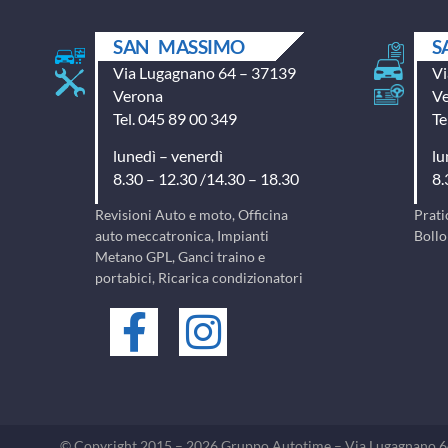
SAN MASSIMO
S
Via Lugagnano 64 – 37139
Vi
Verona
V
Tel. 045 89 00 349
Te
lunedì – venerdì
lu
8.30 – 12.30 /14.30 – 18.30
8.
Revisioni Auto e moto, Officina
Prati
auto meccatronica, Impianti
Bollo
Metano GPL, Ganci traino e
portabici, Ricarica condizionatori
© Copyright 2015 – 2026 Gruppo Autotime – Via Lugagnano 