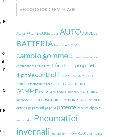
tto
VEICOLI STORICI E VINTAGE
, e
AUTO
ACI
acqua
Accise
adas
AUTOBUS
BATTERIA
bombole
CALMA
cambio gomme
CO2
cambio pneumatici
nti
certificato di proprietà
certificato digitale
 in
controlli
digitale
Diesel
DOCUMENTO
UNICO
elettronici
facile
FINESTRINI
FUTURO
e o
GOMME
gpl
IMPANTANATA
inverno
MACCHINA
metano
MEZZI DI TRASPORTO
MOTORIZZAZIONE
NEXT
patente
officina
pagamenti
pagoPA
Patente digitale
one
Pneumatici
pneumatici
invernali
o a
revisione
rinnovo
RUOTE
semplice