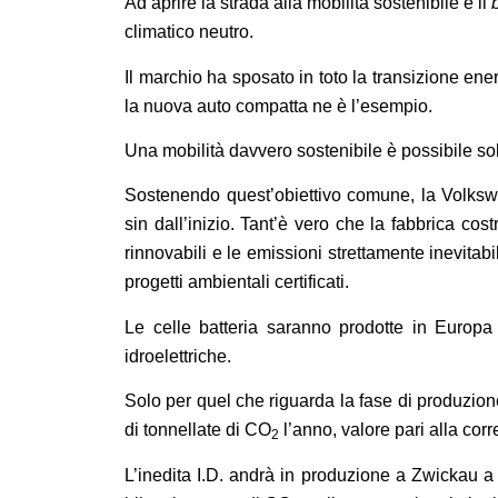
Ad aprire la strada alla mobilità sostenibile è il
climatico neutro.
Il marchio ha sposato in toto la transizione en
la nuova auto compatta ne è l’esempio.
Una mobilità davvero sostenibile è possibile solo 
Sostenendo quest’obiettivo comune, la Volksw
sin dall’inizio. Tant’è vero che la fabbrica cos
rinnovabili e le emissioni strettamente inevita
progetti ambientali certificati.
Le celle batteria saranno prodotte in Europa 
idroelettriche.
Solo per quel che riguarda la fase di produzione,
di tonnellate di CO
l’anno, valore pari alla corr
2
L’inedita I.D. andrà in produzione a Zwickau 