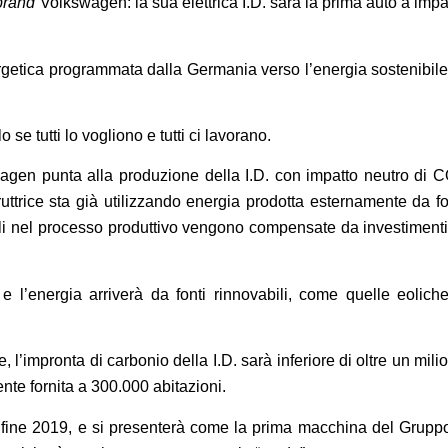
brand
Volkswagen: la sua elettrica I.D. sarà la prima auto a impa
ergetica programmata dalla Germania verso l’energia sostenibile
se tutti lo vogliono e tutti ci lavorano.
agen punta alla produzione della I.D. con impatto neutro di 
truttrice sta già utilizzando energia prodotta esternamente da fo
bili nel processo produttivo vengono compensate da investimenti
e l’energia arriverà da fonti rinnovabili, come quelle eolich
 l’impronta di carbonio della I.D. sarà inferiore di oltre un mili
ente fornita a 300.000 abitazioni.
a fine 2019, e si presenterà come la prima macchina del Grupp