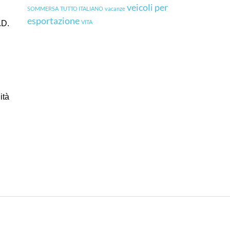
veicoli per
SOMMERSA
TUTTO ITALIANO
vacanze
esportazione
VITA
.D.
ità