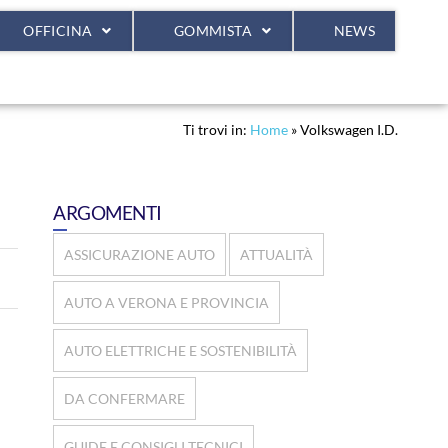
OFFICINA
GOMMISTA
NEWS
Ti trovi in:
Home
»
Volkswagen I.D.
ARGOMENTI
ASSICURAZIONE AUTO
ATTUALITÀ
AUTO A VERONA E PROVINCIA
AUTO ELETTRICHE E SOSTENIBILITÀ
DA CONFERMARE
GUIDE E CONSIGLI TECNICI