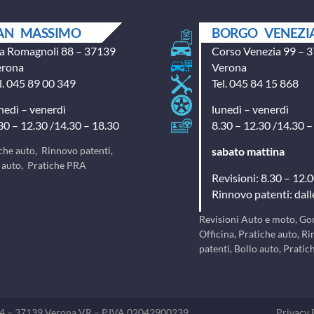
AN MASSIMO
BORGO VENEZI
a Romagnoli 88 – 37139
Corso Venezia 99 – 
erona
Verona
l. 045 89 00 349
Tel. 045 84 15 868
nedì – venerdì
lunedì – venerdì
30 – 12.30 /14.30 – 18.30
8.30 – 12.30 /14.30 –
che auto, Rinnovo patenti,
sabato mattina
 auto, Pratiche PRA
Revisioni: 8.30 – 12.
Rinnovo patenti: dall
Revisioni Auto e moto, G
Officina, Pratiche auto, R
patenti, Bollo auto, Prati
64 – 37139 Verona VR – P.IVA 02042900239
Privacy 